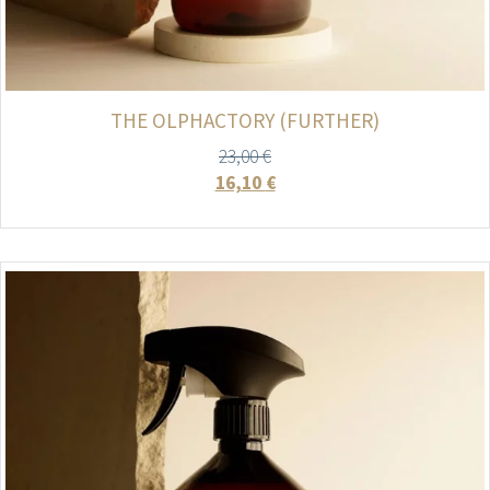
THE OLPHACTORY (FURTHER)
23,00
€
16,10
€