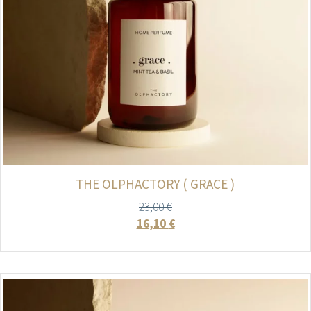
THE OLPHACTORY ( GRACE )
23,00
€
16,10
€