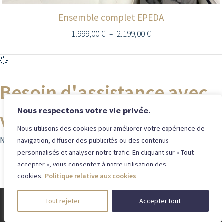
Ensemble complet EPEDA
1.999,00
€
–
2.199,00
€
Besoin d'assistance avec
Nous respectons votre vie privée.
votre commande ?
Nous utilisons des cookies pour améliorer votre expérience de
Notre équipe est disponible pour répondre à vos questions !
navigation, diffuser des publicités ou des contenus
personnalisés et analyser notre trafic. En cliquant sur « Tout
+32 (0)87 35 41 39
accepter », vous consentez à notre utilisation des
info@lepetitreveur.be
cookies.
Politique relative aux cookies
Tout rejeter
Accepter tout
CONTACT
LÉGAL
Le Petit
info@lepetitreveur.be
Politique de