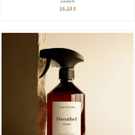
23,00
€
16,10
€