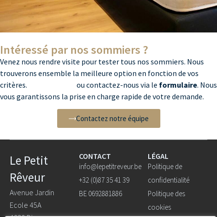
Intéressé par nos sommiers ?
Venez nous rendre visite pour tester tous nos sommiers. Nous
trouverons ensemble la meilleure option en fonction de vos
critères.
Appelez-nous
ou contactez-nous via le
formulaire
. Nous
vous garantissons la prise en charge rapide de votre demande.
Contactez notre équipe
CONTACT
LÉGAL
Le Petit
info@lepetitreveur.be
Politique de
Rêveur
+32 (0)87 35 41 39
confidentialité
Avenue Jardin
BE 0692881886
Politique des
Ecole 45A
cookies