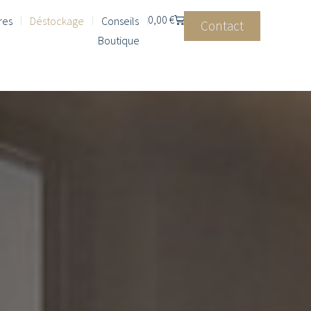
0,00
€
res
Déstockage
Conseils
Contact
Boutique