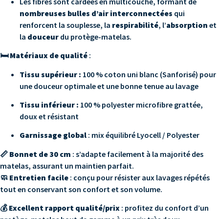
Les fibres sont cardées en multicouche, formant de
nombreuses bulles d’air interconnectées
qui
renforcent la souplesse, la
respirabilité
, l’
absorption
et
la
douceur
du protège-matelas.
🛏️
Matériaux de qualité
:
Tissu supérieur :
100 % coton uni blanc (Sanforisé) pour
une douceur optimale et une bonne tenue au lavage
Tissu inférieur :
100 % polyester microfibre grattée,
doux et résistant
Garnissage global
: mix équilibré Lyocell / Polyester
📏
Bonnet de 30 cm
: s’adapte facilement à la majorité des
matelas, assurant un maintien parfait.
🧼
Entretien facile
: conçu pour résister aux lavages répétés
tout en conservant son confort et son volume.
💰
Excellent rapport qualité/prix
: profitez du confort d’un