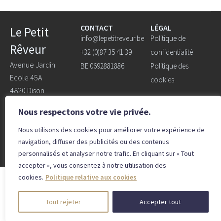
CONTACT
LÉGAL
Le Petit
info@lepetitreveur.be
Politique de
Rêveur
+32 (0)87 35 41 39
confidentialité
Avenue Jardin
BE 0692881886
Politique des
Ecole 45A
cookies
4820 Dison
Ouvert du lundi au
Nous respectons votre vie privée.
samedi de 9h30 à
Nous utilisons des cookies pour améliorer votre expérience de
18H.
navigation, diffuser des publicités ou des contenus
personnalisés et analyser notre trafic. En cliquant sur « Tout
accepter », vous consentez à notre utilisation des
cookies.
Politique relative aux cookies
© 2026 Le Petit Rêveur – Designed
by
Bluetime
– Bluebook
Tout rejeter
Accepter tout