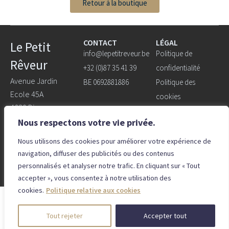
Retour à la boutique
CONTACT
LÉGAL
Le Petit
info@lepetitreveur.be
Politique de
Rêveur
+32 (0)87 35 41 39
confidentialité
Avenue Jardin
BE 0692881886
Politique des
Ecole 45A
cookies
4820 Dison
Nous respectons votre vie privée.
Ouvert du lundi au
samedi de 9h30 à
Nous utilisons des cookies pour améliorer votre expérience de
navigation, diffuser des publicités ou des contenus
18H.
personnalisés et analyser notre trafic. En cliquant sur « Tout
accepter », vous consentez à notre utilisation des
cookies.
Politique relative aux cookies
© 2026 Le Petit Rêveur – Designed
Tout rejeter
Accepter tout
by
Bluetime
– Bluebook