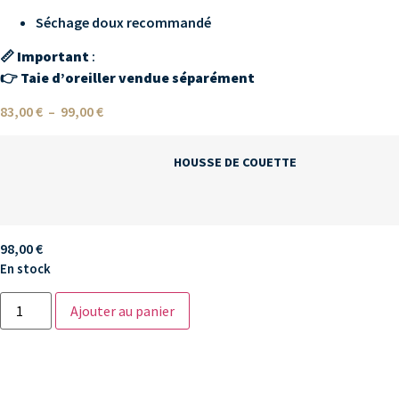
Séchage doux recommandé
📏
Important
:
👉
Taie d’oreiller vendue séparément
83,00
€
–
99,00
€
HOUSSE DE COUETTE
98,00
€
En stock
Ajouter au panier