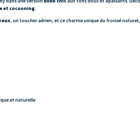
ichy dans une version
bobo chic
aux tons doux et apaisants. Décl
e et cocooning
.
reux
, un toucher aérien, et ce charme unique du froissé naturel
que et naturelle