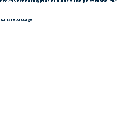
inée en
vert eucalyptus et blanc
ou
beige et blanc
, elle
, sans repassage.