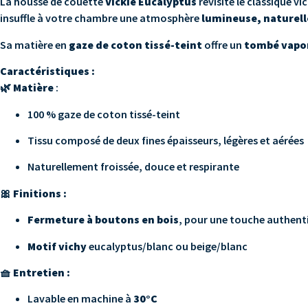
La housse de couette
Vickie Eucalyptus
revisite le classique v
insuffle à votre chambre une atmosphère
lumineuse, naturell
Sa matière en
gaze de coton tissé-teint
offre un
tombé vapo
Caractéristiques :
🌿
Matière
:
100 % gaze de coton tissé-teint
Tissu composé de deux fines épaisseurs, légères et aérées
Naturellement froissée, douce et respirante
🎀
Finitions :
Fermeture à boutons en bois
, pour une touche authenti
Motif vichy
eucalyptus/blanc ou beige/blanc
🧺
Entretien :
Lavable en machine à
30°C