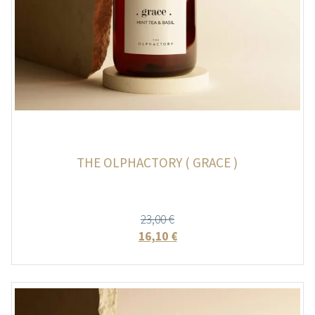
THE OLPHACTORY ( GRACE )
23,00
€
16,10
€