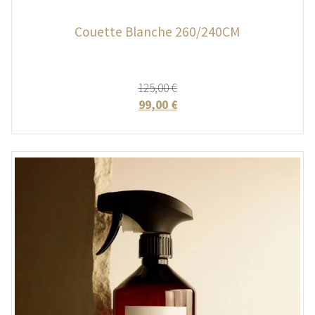
Couette Blanche 260/240CM
125,00
€
99,00
€