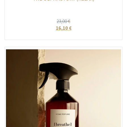
23,00
€
16,10
€