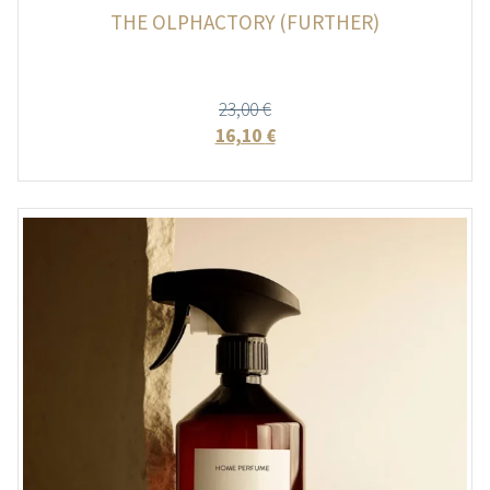
THE OLPHACTORY (FURTHER)
23,00
€
16,10
€