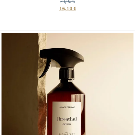
23,00
€
16,10
€