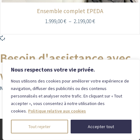
Ensemble complet EPEDA
1.999,00
€
–
2.199,00
€
Besoin d'assistance avec
Nous respectons votre vie privée.
votre commande ?
Nous utilisons des cookies pour améliorer votre expérience de
Notre équipe est disponible pour répondre à vos questions !
navigation, diffuser des publicités ou des contenus
personnalisés et analyser notre trafic. En cliquant sur « Tout
+32 (0)87 35 41 39
accepter », vous consentez à notre utilisation des
info@lepetitreveur.be
cookies.
Politique relative aux cookies
Tout rejeter
Accepter tout
CONTACT
LÉGAL
Le Petit
info@lepetitreveur.be
Politique de