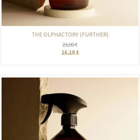
THE OLPHACTORY (FURTHER)
23,00
€
16,10
€