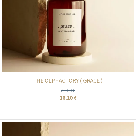
THE OLPHACTORY ( GRACE )
23,00
€
16,10
€